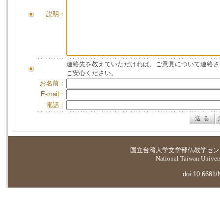
説明：
連絡先を教えていただければ、ご意見について連絡さ
ご安心ください。
お名前：
E-mail：
電話：
国立台湾大学
文学部仏教学セン
National Taiwan Universi
doi:10.6681