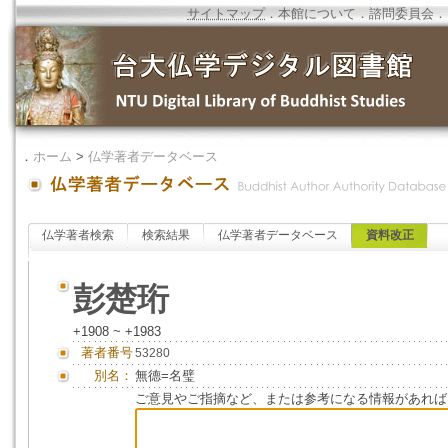
サイトマップ
．
本館について
．
諮問委員会
．
．
ホーム
>
仏学著者データベース
仏学著者検索
検索結果
仏学著者データベース
資料改正
彭楚珩
+1908 ~ +1983
著者番号
53280
別名：
無德=名璧
ご意見やご指摘など、または参考になる情報があれば