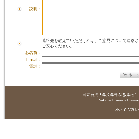
説明：
連絡先を教えていただければ、ご意見について連絡さ
ご安心ください。
お名前：
E-mail：
電話：
国立台湾大学
文学部仏教学セン
National Taiwan Universi
doi:10.6681