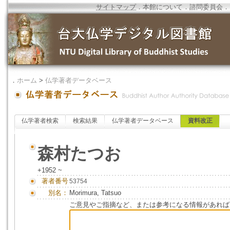
サイトマップ
．
本館について
．
諮問委員会
．
．
ホーム
>
仏学著者データベース
仏学著者検索
検索結果
仏学著者データベース
資料改正
森村たつお
+1952 ~
著者番号
53754
別名：
Morimura, Tatsuo
ご意見やご指摘など、または参考になる情報があれば