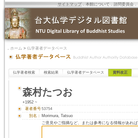
サイトマップ
．
本館について
．
諮問委員会
．
．
ホーム
>
仏学著者データベース
仏学著者検索
検索結果
仏学著者データベース
資料改正
森村たつお
+1952 ~
著者番号
53754
別名：
Morimura, Tatsuo
ご意見やご指摘など、または参考になる情報があれば