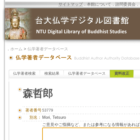
サイトマップ
．
本館について
．
諮問委員会
．
．
ホーム
>
仏学著者データベース
仏学著者検索
検索結果
仏学著者データベース
資料改正
森哲郎
著者番号
53779
別名：
Mori, Tetsuro
ご意見やご指摘など、または参考になる情報があれば