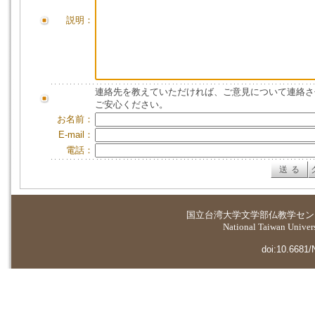
説明：
連絡先を教えていただければ、ご意見について連絡さ
ご安心ください。
お名前：
E-mail：
電話：
国立台湾大学
文学部仏教学セン
National Taiwan Universi
doi:10.6681