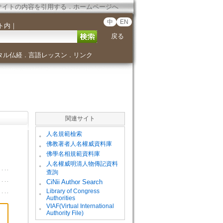
サイトの内容を引用する
．
ホームページへ
中
EN
ト内
｜
戻る
タル仏経
言語レッスン
リンク
．
．
関連サイト
。
人名規範檢索
。
佛教著者人名權威資料庫
。
佛學名相規範資料庫
。
人名權威明清人物傳記資料
查詢
。
CiNii Author Search
Library of Congress
。
Authorities
VIAF(Virtual International
。
Authority File)