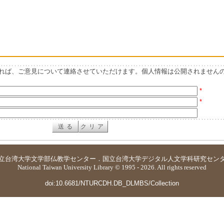
れば、ご意見について連絡させていただけます。個人情報は公開されません
*
*
立台湾大学
文学部仏教学センター
．
国立台湾大学デジタル人文学科研究セン
National Taiwan University Library © 1995 - 2026. All rights reserved
doi:10.6681/NTURCDH.DB_DLMBS/Collection