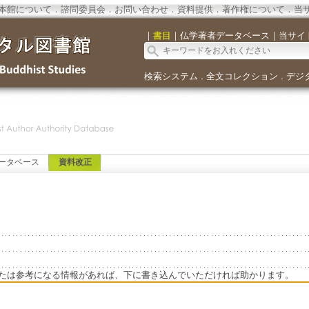
本館について
．
諮問委員会
．
お問い合わせ
．
資料提供
．
著作権について
．
当
｜
書目
｜
仏学著者データベース
｜
当サイ
検索システム
全文コレクション
デジ
．
．
ータベース
資料改正
たは参考になる情報があれば、下に書き込んでいただければ助かります。