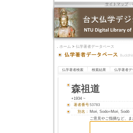
サイトマップ
．
．
ホーム
>
仏学著者データベース
仏学著者検索
検索結果
仏学著者デ
森祖道
+1934 ~
著者番号
53783
別名：
Mori, Sodo=Mori, Sodō
ご意見やご指摘など、ま