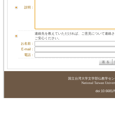
説明：
連絡先を教えていただければ、ご意見について連絡さ
ご安心ください。
お名前：
E-mail：
電話：
国立台湾大学
文学部仏教学セン
National Taiwan Universi
doi:10.6681