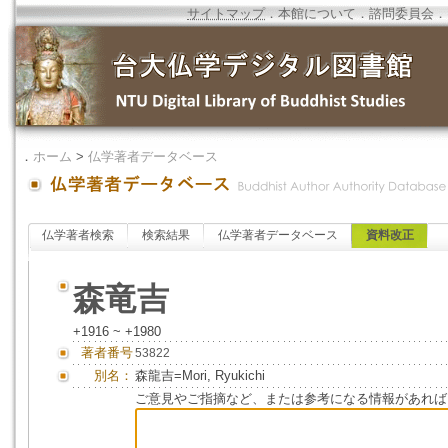
サイトマップ
．
本館について
．
諮問委員会
．
．
ホーム
>
仏学著者データベース
仏学著者検索
検索結果
仏学著者データベース
資料改正
森竜吉
+1916 ~ +1980
著者番号
53822
別名：
森龍吉=Mori, Ryukichi
ご意見やご指摘など、または参考になる情報があれば