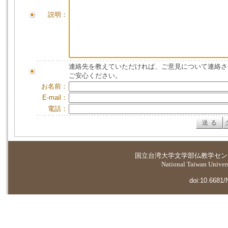
説明：
連絡先を教えていただければ、ご意見について連絡さ
ご安心ください。
お名前：
E-mail：
電話：
国立台湾大学
文学部仏教学セン
National Taiwan Universi
doi:10.6681