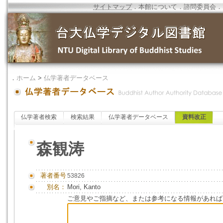
サイトマップ
．
本館について
．
諮問委員会
．
．
ホーム
>
仏学著者データベース
仏学著者検索
検索結果
仏学著者データベース
資料改正
森観涛
著者番号
53826
別名：
Mori, Kanto
ご意見やご指摘など、または参考になる情報があれば