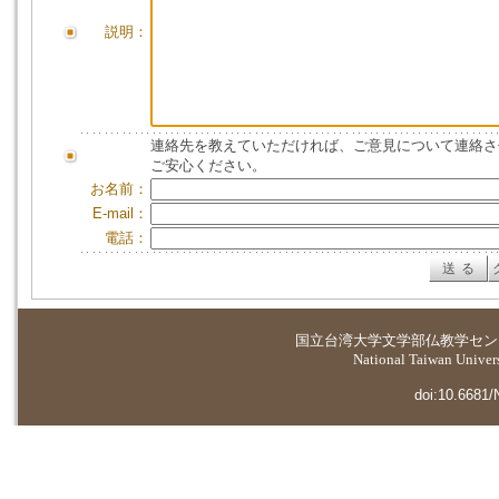
説明：
連絡先を教えていただければ、ご意見について連絡さ
ご安心ください。
お名前：
E-mail：
電話：
国立台湾大学
文学部仏教学セン
National Taiwan Universi
doi:10.6681