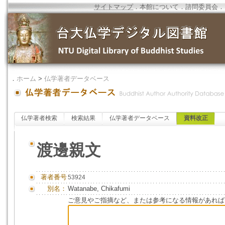
サイトマップ
．
本館について
．
諮問委員会
．
．
ホーム
>
仏学著者データベース
仏学著者検索
検索結果
仏学著者データベース
資料改正
渡邊親文
著者番号
53924
別名：
Watanabe, Chikafumi
ご意見やご指摘など、または参考になる情報があれば