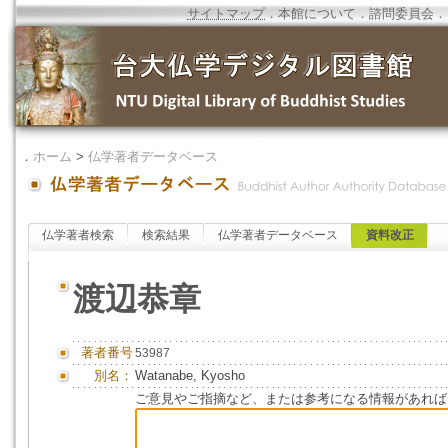
サイトマップ
．
本館について
．
諮問委員会
．
．
ホーム
>
仏学著者データベース
仏学著者検索
検索結果
仏学著者データベース
資料改正
渡辺恭章
著者番号
53987
別名：
Watanabe, Kyosho
ご意見やご指摘など、または参考になる情報があれば