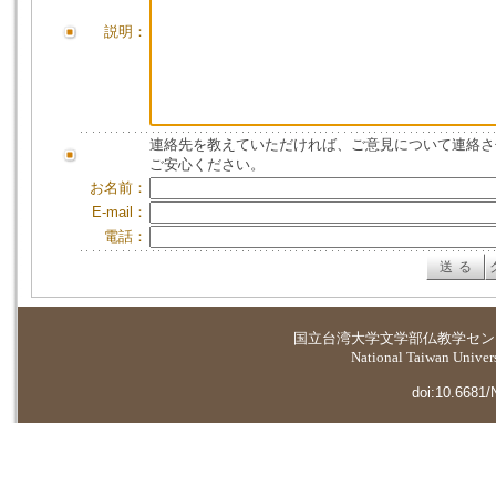
説明：
連絡先を教えていただければ、ご意見について連絡さ
ご安心ください。
お名前：
E-mail：
電話：
国立台湾大学
文学部仏教学セン
National Taiwan Universi
doi:10.6681