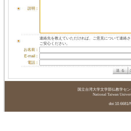
説明：
連絡先を教えていただければ、ご意見について連絡さ
ご安心ください。
お名前：
E-mail：
電話：
国立台湾大学
文学部仏教学セン
National Taiwan Universi
doi:10.6681