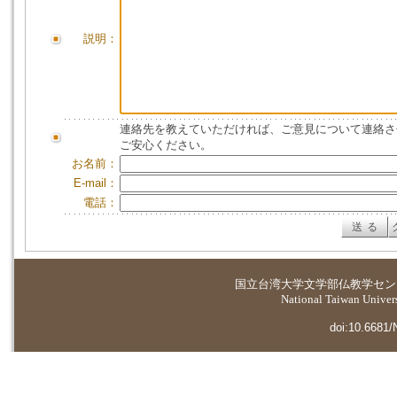
説明：
連絡先を教えていただければ、ご意見について連絡さ
ご安心ください。
お名前：
E-mail：
電話：
国立台湾大学
文学部仏教学セン
National Taiwan Universi
doi:10.6681