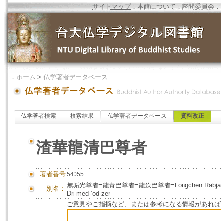
サイトマップ
．
本館について
．
諮問委員会
．
．
ホーム
>
仏学著者データベース
仏学著者検索
検索結果
仏学著者データベース
資料改正
渣華龍清巴尊者
著者番号
54055
無垢光尊者=龍青巴尊者=龍欽巴尊者=Longchen Rabjam=
別名：
Dri-med-ʼod-zer
ご意見やご指摘など、または参考になる情報があれば