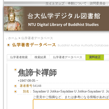
サイトマップ
．
本館について
．
諮問委員会
．
．
ホーム
>
仏学著者データベース
仏学著者検索
検索結果
仏学著者データベース
資料改正
焦諦卡禪師
+1947-08-05 ~
著者番号
54148
別名：
Sayadaw U Jotika=Sayādaw U Jotika=Sayadaw U
ご意見やご指摘など、または参考になる情報があれば