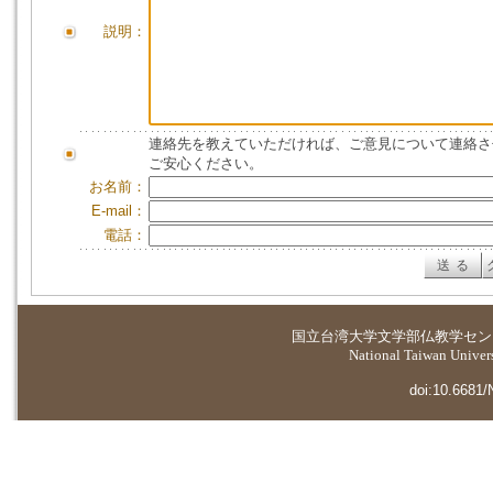
説明：
連絡先を教えていただければ、ご意見について連絡さ
ご安心ください。
お名前：
E-mail：
電話：
国立台湾大学
文学部仏教学セン
National Taiwan Universi
doi:10.6681