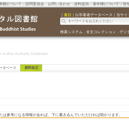
本館について
．
諮問委員会
．
お問い合わせ
．
資料提供
．
著作権について
．
当
｜
書目
｜
仏学著者データベース
｜
当サイ
検索システム
全文コレクション
デジ
．
．
ータベース
資料改正
たは参考になる情報があれば、下に書き込んでいただければ助かります。