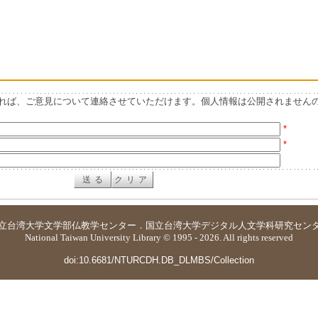
れば、ご意見について連絡させていただけます。個人情報は公開されません
*
*
立台湾大学
文学部仏教学センター
．
国立台湾大学デジタル人文学科研究セン
National Taiwan University Library © 1995 - 2026. All rights reserved
doi:10.6681/NTURCDH.DB_DLMBS/Collection