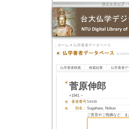
サイトマップ
．
．
ホーム
>
仏学著者データベース
仏学著者検索
検索結果
仏学著者デ
菅原伸郎
+1941 ~
著者番号
54436
別名：
Sugahara, Nobuo
ご意見やご指摘など、ま