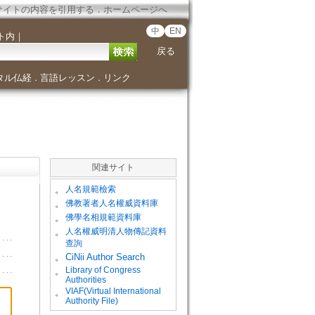
サイトの内容を引用する
．
ホームページへ
中
EN
ト内
｜
戻る
タル仏経
言語レッスン
リンク
．
．
関連サイト
。
人名規範檢索
。
佛教著者人名權威資料庫
。
佛學名相規範資料庫
。
人名權威明清人物傳記資料
查詢
。
CiNii Author Search
Library of Congress
。
Authorities
VIAF(Virtual International
。
Authority File)