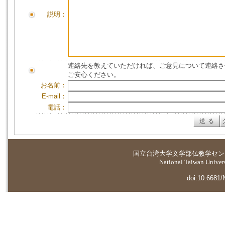
説明：
連絡先を教えていただければ、ご意見について連絡さ
ご安心ください。
お名前：
E-mail：
電話：
国立台湾大学
文学部仏教学セン
National Taiwan Universi
doi:10.6681