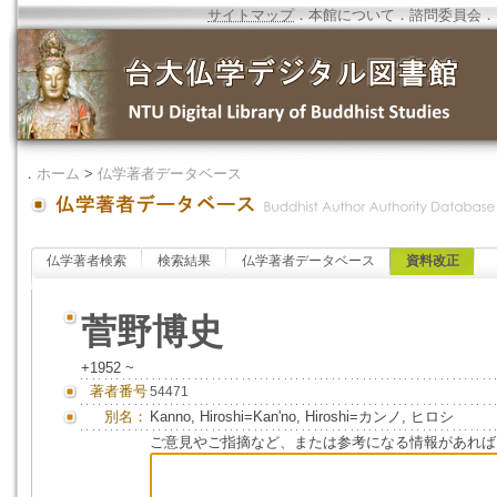
サイトマップ
．
本館について
．
諮問委員会
．
．
ホーム
>
仏学著者データベース
仏学著者検索
検索結果
仏学著者データベース
資料改正
菅野博史
+1952 ~
著者番号
54471
別名：
Kanno, Hiroshi=Kan'no, Hiroshi=カンノ, ヒロシ
ご意見やご指摘など、または参考になる情報があれば