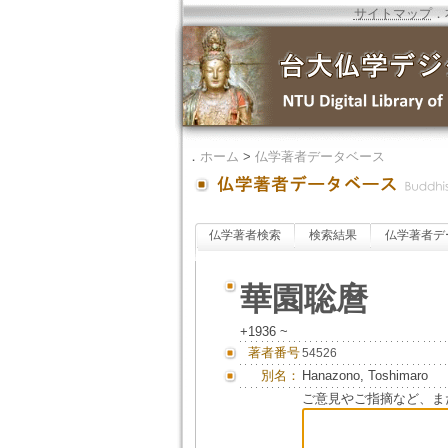
サイトマップ
．
．
ホーム
>
仏学著者データベース
仏学著者検索
検索結果
仏学著者デ
華園聡麿
+1936 ~
著者番号
54526
別名：
Hanazono, Toshimaro
ご意見やご指摘など、ま