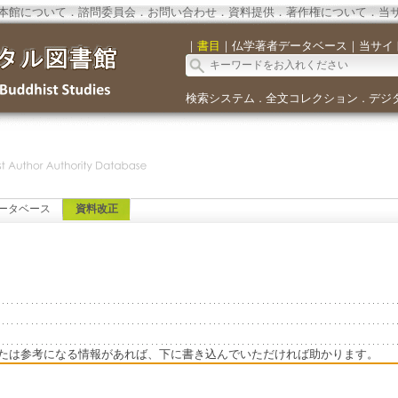
本館について
．
諮問委員会
．
お問い合わせ
．
資料提供
．
著作権について
．
当
｜
書目
｜
仏学著者データベース
｜
当サイ
検索システム
全文コレクション
デジ
．
．
ータベース
資料改正
たは参考になる情報があれば、下に書き込んでいただければ助かります。