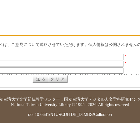
れば、ご意見について連絡させていただけます。個人情報は公開されません
*
*
立台湾大学
文学部仏教学センター
．
国立台湾大学デジタル人文学科研究セン
National Taiwan University Library © 1995 - 2026. All rights reserved
doi:10.6681/NTURCDH.DB_DLMBS/Collection