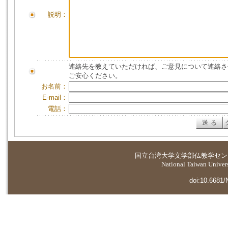
説明：
連絡先を教えていただければ、ご意見について連絡さ
ご安心ください。
お名前：
E-mail：
電話：
国立台湾大学
文学部仏教学セン
National Taiwan Universi
doi:10.6681