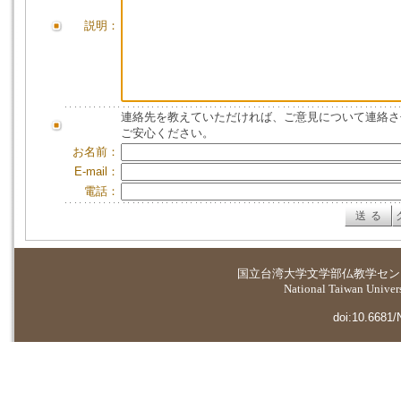
説明：
連絡先を教えていただければ、ご意見について連絡さ
ご安心ください。
お名前：
E-mail：
電話：
国立台湾大学
文学部仏教学セン
National Taiwan Universi
doi:10.6681