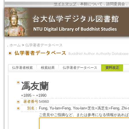
サイトマップ
．
本館について
．
諮問委員会
．
．
ホーム
>
仏学著者データベース
仏学著者検索
検索結果
仏学著者データベース
資料改正
馮友蘭
+1895 ~ +1990
著者番号
54960
別名：
Fung, Yu-lan=Feng, You-lan=芝生=馮芝生=Feng, Zhi-s
ご意見やご指摘など、または参考になる情報があれば