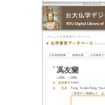
サイトマップ
．
．
ホーム
>
仏学著者データベース
仏学著者検索
検索結果
仏学著者デ
馮友蘭
+1895 ~ +1990
著者番号
54960
別名：
Fung, Yu-lan=Feng, Yo
ご意見やご指摘など、ま