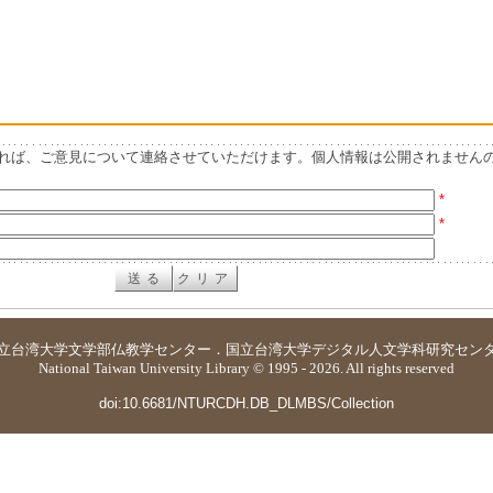
れば、ご意見について連絡させていただけます。個人情報は公開されません
*
*
立台湾大学
文学部仏教学センター
．
国立台湾大学デジタル人文学科研究セン
National Taiwan University Library © 1995 - 2026. All rights reserved
doi:10.6681/NTURCDH.DB_DLMBS/Collection