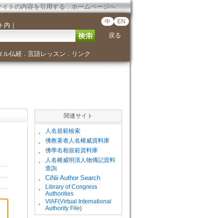
サイトの内容を引用する
．
ホームページへ
中
EN
ト内
｜
戻る
タル仏経
言語レッスン
リンク
．
．
関連サイト
。
人名規範檢索
。
佛教著者人名權威資料庫
。
佛學名相規範資料庫
。
人名權威明清人物傳記資料
查詢
。
CiNii Author Search
Library of Congress
。
Authorities
VIAF(Virtual International
。
Authority File)