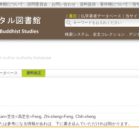
本館について
．
諮問委員会
．
お問い合わせ
．
資料提供
．
著作権について
．
当
｜
書目
｜
仏学著者データベース
｜
当サイ
検索システム
全文コレクション
デジ
．
．
ータベース
資料改正
u-lan=芝生=馮芝生=Feng, Zhi-sheng=Feng, Chih-sheng
たは参考になる情報があれば、下に書き込んでいただければ助かります。