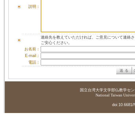
説明：
連絡先を教えていただければ、ご意見について連絡さ
ご安心ください。
お名前：
E-mail：
電話：
国立台湾大学
文学部仏教学セン
National Taiwan Universi
doi:10.6681