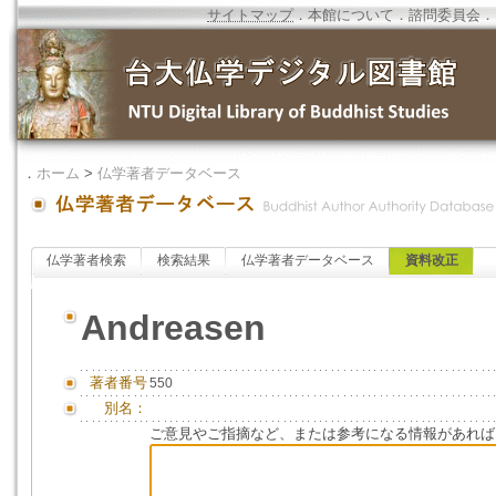
サイトマップ
．
本館について
．
諮問委員会
．
．
ホーム
>
仏学著者データベース
仏学著者検索
検索結果
仏学著者データベース
資料改正
Andreasen
著者番号
550
別名：
ご意見やご指摘など、または参考になる情報があれば