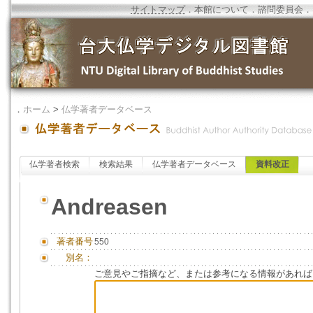
サイトマップ
．
本館について
．
諮問委員会
．
．
ホーム
>
仏学著者データベース
仏学著者検索
検索結果
仏学著者データベース
資料改正
Andreasen
著者番号
550
別名：
ご意見やご指摘など、または参考になる情報があれば