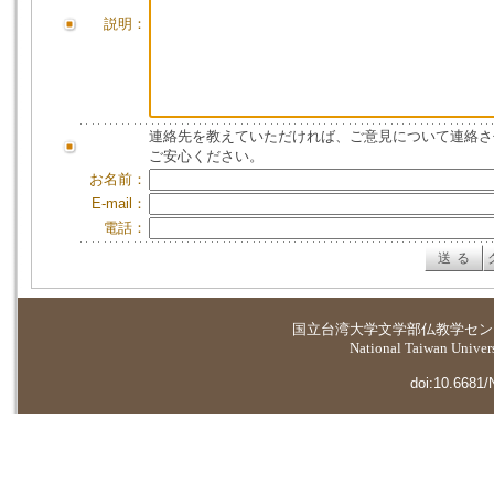
説明：
連絡先を教えていただければ、ご意見について連絡さ
ご安心ください。
お名前：
E-mail：
電話：
国立台湾大学
文学部仏教学セン
National Taiwan Universi
doi:10.6681