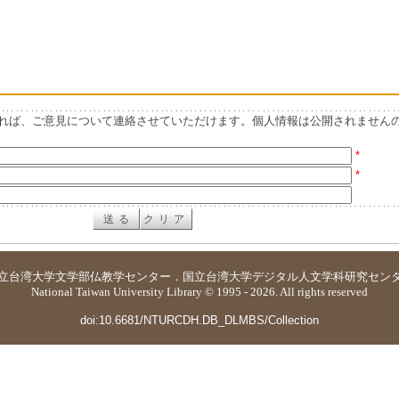
れば、ご意見について連絡させていただけます。個人情報は公開されません
*
*
立台湾大学
文学部仏教学センター
．
国立台湾大学デジタル人文学科研究セン
National Taiwan University Library © 1995 - 2026. All rights reserved
doi:10.6681/NTURCDH.DB_DLMBS/Collection