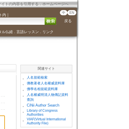
サイトの内容を引用する
．
ホームページへ
中
EN
ト内
｜
戻る
タル仏経
言語レッスン
リンク
．
．
関連サイト
。
人名規範檢索
。
佛教著者人名權威資料庫
。
佛學名相規範資料庫
。
人名權威明清人物傳記資料
查詢
。
CiNii Author Search
Library of Congress
。
Authorities
VIAF(Virtual International
。
Authority File)