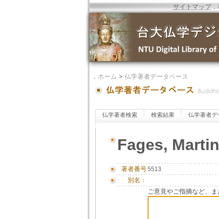
サイトマップ
．
．
ホーム
>
仏学著者データベース
仏学著者検索
検索結果
仏学著者デ
Fages, Marti
著者番号
5513
別名：
ご意見やご指摘など、ま