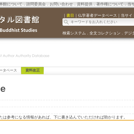
本館について
．
諮問委員会
．
お問い合わせ
．
資料提供
．
著作権について
．
当
｜
書目
｜
仏学著者データベース
｜
当サイ
検索システム
全文コレクション
デジ
．
．
ータベース
資料改正
ne
たは参考になる情報があれば、下に書き込んでいただければ助かります。