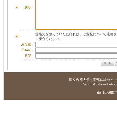
説明：
連絡先を教えていただければ、ご意見について連絡さ
ご安心ください。
お名前：
E-mail：
電話：
国立台湾大学
文学部仏教学セン
National Taiwan Universi
doi:10.6681