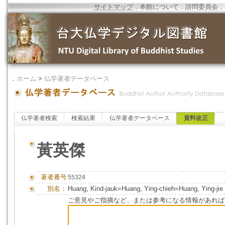
サイトマップ
．
本館について
．
諮問委員会
．
．
ホーム
>
仏学著者データベース
仏学著者検索
検索結果
仏学著者データベース
資料改正
黃英傑
著者番号
55324
別名：
Huang, Kind-jauk=Huang, Ying-chieh=Huang, Ying-jie
ご意見やご指摘など、または参考になる情報があれば