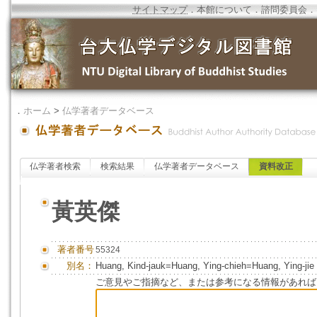
サイトマップ
．
本館について
．
諮問委員会
．
．
ホーム
>
仏学著者データベース
仏学著者検索
検索結果
仏学著者データベース
資料改正
黃英傑
著者番号
55324
別名：
Huang, Kind-jauk=Huang, Ying-chieh=Huang, Ying-jie
ご意見やご指摘など、または参考になる情報があれば