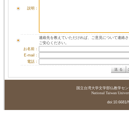
説明：
連絡先を教えていただければ、ご意見について連絡さ
ご安心ください。
お名前：
E-mail：
電話：
国立台湾大学
文学部仏教学セン
National Taiwan Universi
doi:10.6681