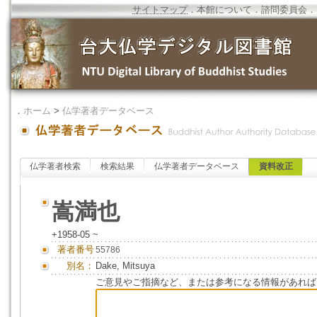
サイトマップ
．
本館について
．
諮問委員会
．
．
ホーム
>
仏学著者データベース
仏学著者検索
検索結果
仏学著者データベース
資料改正
嵩満也
+1958-05 ~
著者番号
55786
別名：
Dake, Mitsuya
ご意見やご指摘など、または参考になる情報があれば