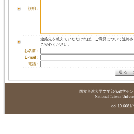
説明：
連絡先を教えていただければ、ご意見について連絡さ
ご安心ください。
お名前：
E-mail：
電話：
国立台湾大学
文学部仏教学セン
National Taiwan Universi
doi:10.6681