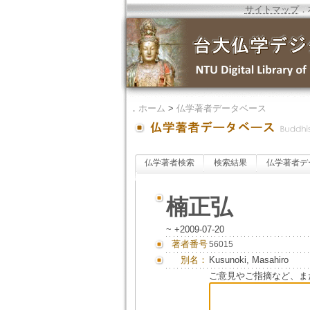
サイトマップ
．
．
ホーム
>
仏学著者データベース
仏学著者検索
検索結果
仏学著者デ
楠正弘
~ +2009-07-20
著者番号
56015
別名：
Kusunoki, Masahiro
ご意見やご指摘など、ま