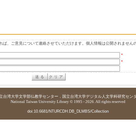
れば、ご意見について連絡させていただけます。個人情報は公開されません
*
*
立台湾大学
文学部仏教学センター
．
国立台湾大学デジタル人文学科研究セン
National Taiwan University Library © 1995 - 2026. All rights reserved
doi:10.6681/NTURCDH.DB_DLMBS/Collection