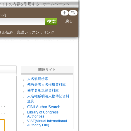
サイトの内容を引用する
．
ホームページへ
中
EN
ト内
｜
戻る
タル仏経
言語レッスン
リンク
．
．
関連サイト
。
人名規範檢索
。
佛教著者人名權威資料庫
。
佛學名相規範資料庫
。
人名權威明清人物傳記資料
查詢
。
CiNii Author Search
Library of Congress
。
Authorities
VIAF(Virtual International
。
Authority File)