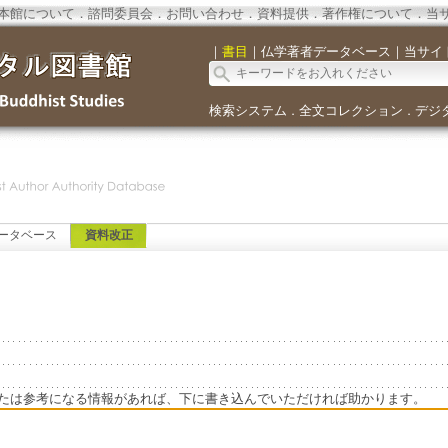
本館について
．
諮問委員会
．
お問い合わせ
．
資料提供
．
著作権について
．
当
｜
書目
｜
仏学著者データベース
｜
当サイ
検索システム
全文コレクション
デジ
．
．
ータベース
資料改正
たは参考になる情報があれば、下に書き込んでいただければ助かります。