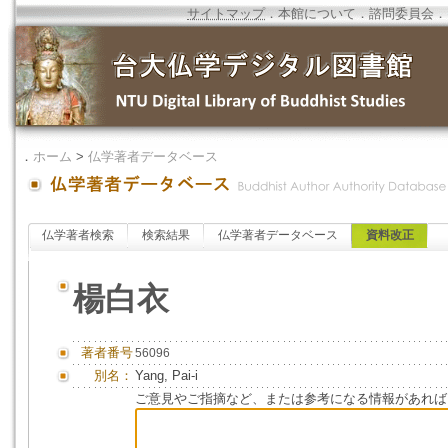
サイトマップ
．
本館について
．
諮問委員会
．
．
ホーム
>
仏学著者データベース
仏学著者検索
検索結果
仏学著者データベース
資料改正
楊白衣
著者番号
56096
別名：
Yang, Pai-i
ご意見やご指摘など、または参考になる情報があれば