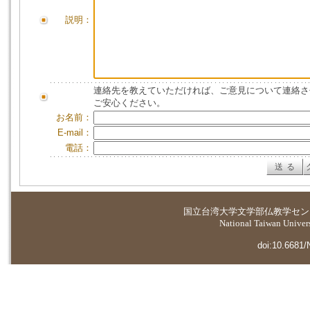
説明：
連絡先を教えていただければ、ご意見について連絡さ
ご安心ください。
お名前：
E-mail：
電話：
国立台湾大学
文学部仏教学セン
National Taiwan Universi
doi:10.6681