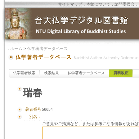
サイトマップ
．
本館について
．
諮問委員会
．
．
ホーム
>
仏学著者データベース
仏学著者検索
検索結果
仏学著者データベース
資料改正
瑞春
著者番号
56654
別名：
ご意見やご指摘など、または参考になる情報があれば