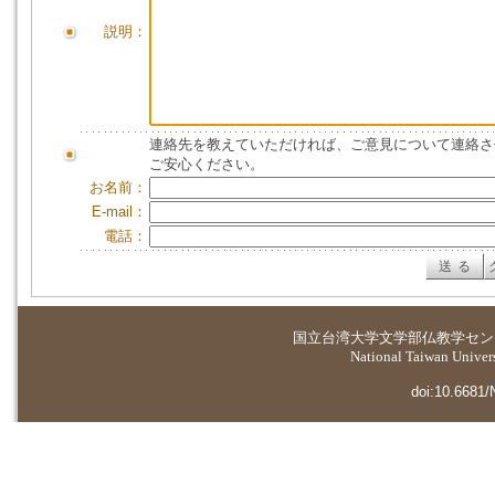
説明：
連絡先を教えていただければ、ご意見について連絡さ
ご安心ください。
お名前：
E-mail：
電話：
国立台湾大学
文学部仏教学セン
National Taiwan Universi
doi:10.6681