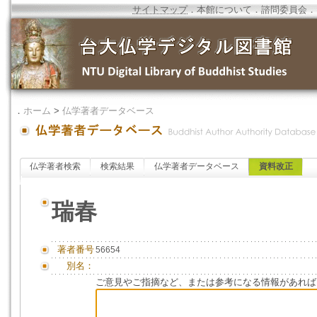
サイトマップ
．
本館について
．
諮問委員会
．
．
ホーム
>
仏学著者データベース
仏学著者検索
検索結果
仏学著者データベース
資料改正
瑞春
著者番号
56654
別名：
ご意見やご指摘など、または参考になる情報があれば