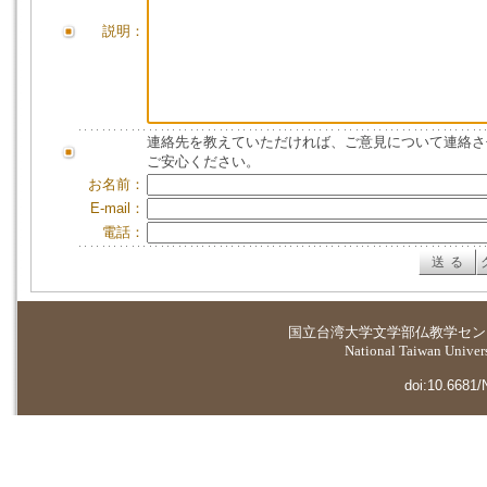
説明：
連絡先を教えていただければ、ご意見について連絡さ
ご安心ください。
お名前：
E-mail：
電話：
国立台湾大学
文学部仏教学セン
National Taiwan Universi
doi:10.6681