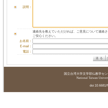
説明：
連絡先を教えていただければ、ご意見について連絡さ
ご安心ください。
お名前：
E-mail：
電話：
国立台湾大学
文学部仏教学セン
National Taiwan Universi
doi:10.6681