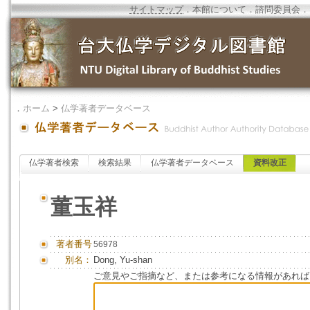
サイトマップ
．
本館について
．
諮問委員会
．
．
ホーム
>
仏学著者データベース
仏学著者検索
検索結果
仏学著者データベース
資料改正
董玉祥
著者番号
56978
別名：
Dong, Yu-shan
ご意見やご指摘など、または参考になる情報があれば