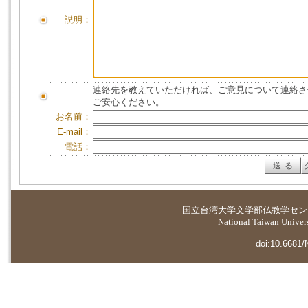
説明：
連絡先を教えていただければ、ご意見について連絡さ
ご安心ください。
お名前：
E-mail：
電話：
国立台湾大学
文学部仏教学セン
National Taiwan Universi
doi:10.6681