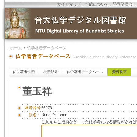
サイトマップ
．
本館について
．
諮問委員会
．
．
ホーム
>
仏学著者データベース
仏学著者検索
検索結果
仏学著者データベース
資料改正
董玉祥
著者番号
56978
別名：
Dong, Yu-shan
ご意見やご指摘など、または参考になる情報があれば