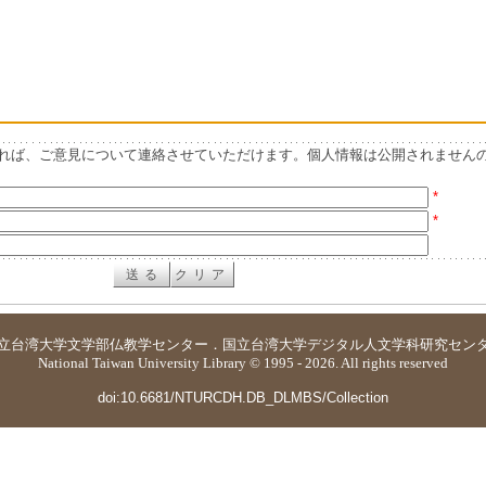
れば、ご意見について連絡させていただけます。個人情報は公開されません
*
*
立台湾大学
文学部仏教学センター
．
国立台湾大学デジタル人文学科研究セン
National Taiwan University Library © 1995 - 2026. All rights reserved
doi:10.6681/NTURCDH.DB_DLMBS/Collection