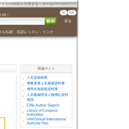
サイトの内容を引用する
．
ホームページへ
中
EN
ト内
｜
戻る
タル仏経
言語レッスン
リンク
．
．
関連サイト
。
人名規範檢索
。
佛教著者人名權威資料庫
。
佛學名相規範資料庫
。
人名權威明清人物傳記資料
查詢
。
CiNii Author Search
Library of Congress
。
Authorities
VIAF(Virtual International
。
Authority File)