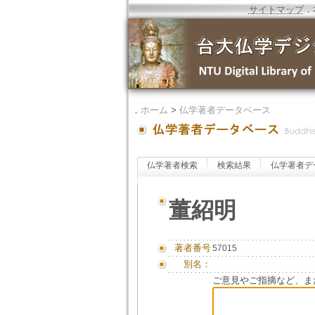
サイトマップ
．
．
ホーム
>
仏学著者データベース
仏学著者検索
検索結果
仏学著者デ
董紹明
著者番号
57015
別名：
ご意見やご指摘など、ま