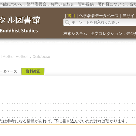
本館について
．
諮問委員会
．
お問い合わせ
．
資料提供
．
著作権について
．
当
｜
書目
｜
仏学著者データベース
｜
当サイ
検索システム
全文コレクション
デジ
．
．
ータベース
資料改正
たは参考になる情報があれば、下に書き込んでいただければ助かります。