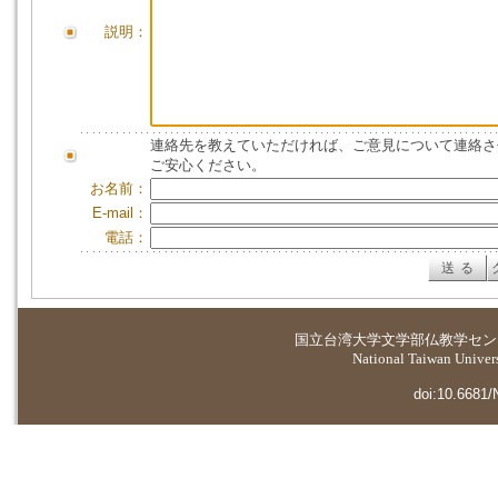
説明：
連絡先を教えていただければ、ご意見について連絡さ
ご安心ください。
お名前：
E-mail：
電話：
国立台湾大学
文学部仏教学セン
National Taiwan Universi
doi:10.6681