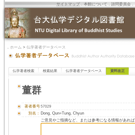
サイトマップ
．
本館について
．
諮問委員会
．
．
ホーム
>
仏学著者データベース
仏学著者検索
検索結果
仏学著者データベース
資料改正
董群
著者番号
57029
別名：
Dong, Qun=Tung, Chyun
ご意見やご指摘など、または参考になる情報があれば