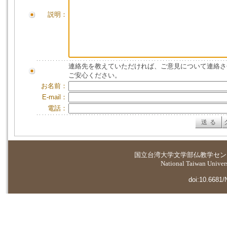
説明：
連絡先を教えていただければ、ご意見について連絡さ
ご安心ください。
お名前：
E-mail：
電話：
国立台湾大学
文学部仏教学セン
National Taiwan Universi
doi:10.6681