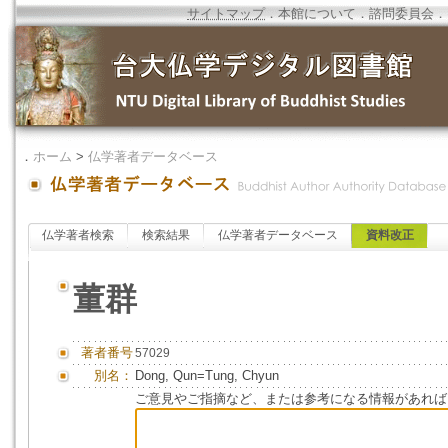
サイトマップ
．
本館について
．
諮問委員会
．
．
ホーム
>
仏学著者データベース
仏学著者検索
検索結果
仏学著者データベース
資料改正
董群
著者番号
57029
別名：
Dong, Qun=Tung, Chyun
ご意見やご指摘など、または参考になる情報があれば