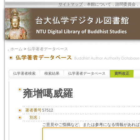
サイトマップ
．
本館について
．
諮問委員会
．
．
ホーム
>
仏学著者データベース
仏学著者検索
検索結果
仏学著者データベース
資料改正
雍增噶威羅
著者番号
57512
別名：
ご意見やご指摘など、または参考になる情報があれば