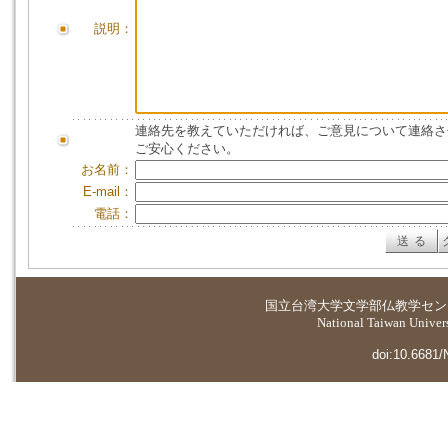
説明：
連絡先を教えていただければ、ご意見について連絡さ
ご安心ください。
お名前：
E-mail：
電話：
国立台湾大学
文学部仏教学セン
National Taiwan Universi
doi:10.6681