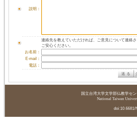
説明：
連絡先を教えていただければ、ご意見について連絡さ
ご安心ください。
お名前：
E-mail：
電話：
国立台湾大学
文学部仏教学セン
National Taiwan Universi
doi:10.6681