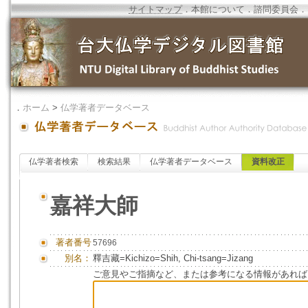
サイトマップ
．
本館について
．
諮問委員会
．
．
ホーム
>
仏学著者データベース
仏学著者検索
検索結果
仏学著者データベース
資料改正
嘉祥大師
著者番号
57696
別名：
釋吉藏=Kichizo=Shih, Chi-tsang=Jizang
ご意見やご指摘など、または参考になる情報があれば