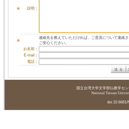
説明：
連絡先を教えていただければ、ご意見について連絡さ
ご安心ください。
お名前：
E-mail：
電話：
国立台湾大学
文学部仏教学セン
National Taiwan Universi
doi:10.6681