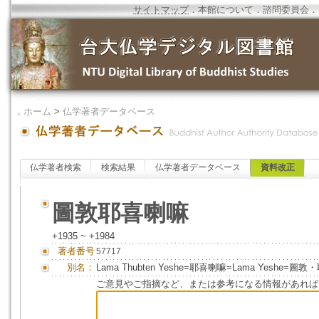
サイトマップ
．
本館について
．
諮問委員会
．
．
ホーム
>
仏学著者データベース
仏学著者検索
検索結果
仏学著者データベース
資料改正
圖敦耶喜喇嘛
+1935 ~ +1984
著者番号
57717
別名：
Lama Thubten Yeshe=耶喜喇嘛=Lama Yeshe=圖
ご意見やご指摘など、または参考になる情報があれば