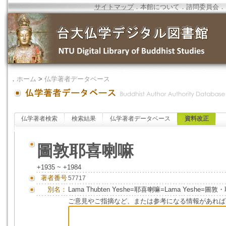
サイトマップ
．
本館について
．
諮問委員会
．
．
ホーム
>
仏学著者データベース
仏学著者検索
検索結果
仏学著者データベース
資料改正
圖敦耶喜喇嘛
+1935 ~ +1984
著者番号
57717
別名：
Lama Thubten Yeshe=耶喜喇嘛=Lama Yeshe=圖
ご意見やご指摘など、または参考になる情報があれば