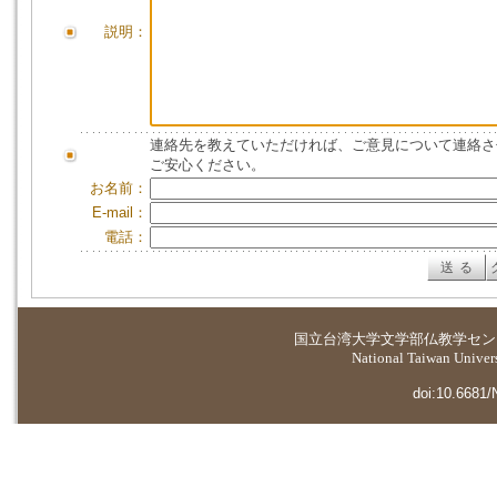
説明：
連絡先を教えていただければ、ご意見について連絡さ
ご安心ください。
お名前：
E-mail：
電話：
国立台湾大学
文学部仏教学セン
National Taiwan Universi
doi:10.6681