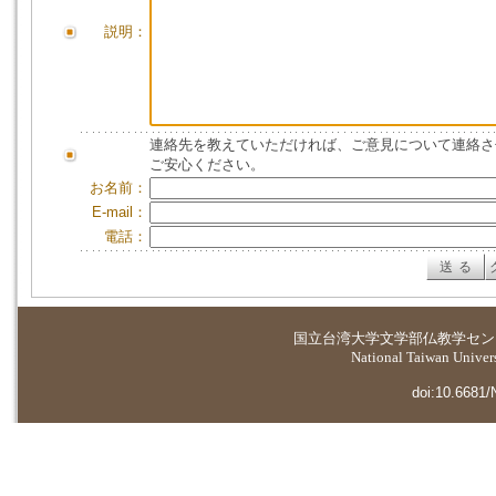
説明：
連絡先を教えていただければ、ご意見について連絡さ
ご安心ください。
お名前：
E-mail：
電話：
国立台湾大学
文学部仏教学セン
National Taiwan Universi
doi:10.6681