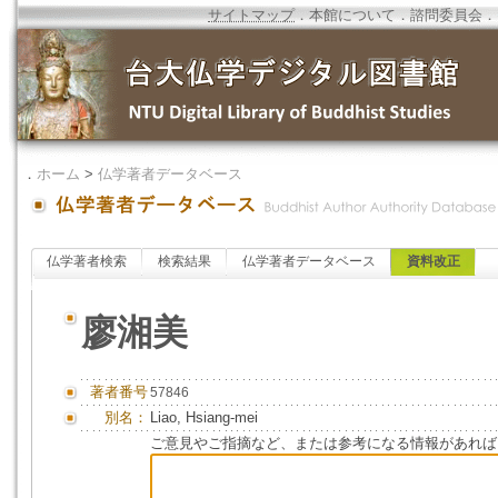
サイトマップ
．
本館について
．
諮問委員会
．
．
ホーム
>
仏学著者データベース
仏学著者検索
検索結果
仏学著者データベース
資料改正
廖湘美
著者番号
57846
別名：
Liao, Hsiang-mei
ご意見やご指摘など、または参考になる情報があれば