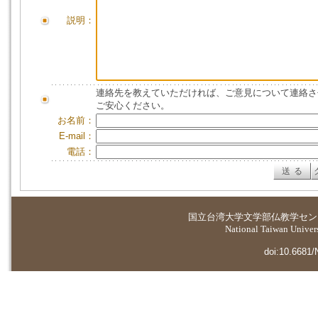
説明：
連絡先を教えていただければ、ご意見について連絡さ
ご安心ください。
お名前：
E-mail：
電話：
国立台湾大学
文学部仏教学セン
National Taiwan Universi
doi:10.6681