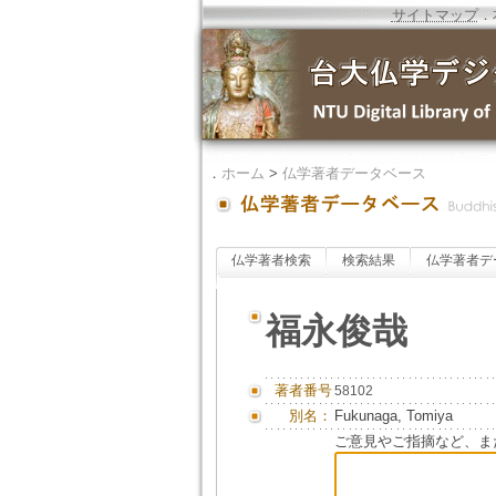
サイトマップ
．
．
ホーム
>
仏学著者データベース
仏学著者検索
検索結果
仏学著者デ
福永俊哉
著者番号
58102
別名：
Fukunaga, Tomiya
ご意見やご指摘など、ま