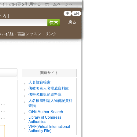
サイトの内容を引用する
．
ホームページへ
中
EN
ト内
｜
戻る
タル仏経
言語レッスン
リンク
．
．
関連サイト
。
人名規範檢索
。
佛教著者人名權威資料庫
。
佛學名相規範資料庫
。
人名權威明清人物傳記資料
查詢
。
CiNii Author Search
Library of Congress
。
Authorities
VIAF(Virtual International
。
Authority File)