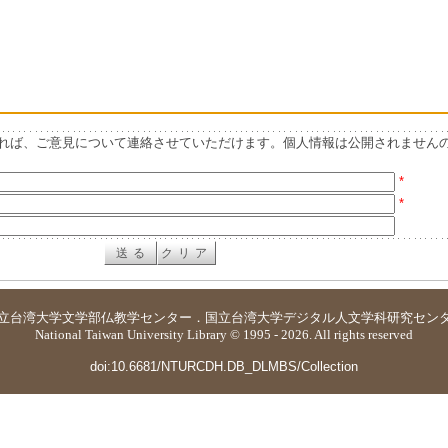
れば、ご意見について連絡させていただけます。個人情報は公開されません
*
*
立台湾大学
文学部仏教学センター
．
国立台湾大学デジタル人文学科研究セン
National Taiwan University Library © 1995 - 2026. All rights reserved
doi:10.6681/NTURCDH.DB_DLMBS/Collection