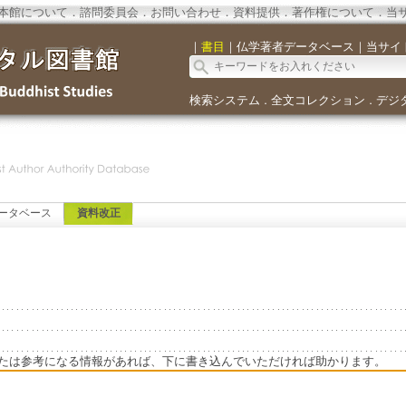
本館について
．
諮問委員会
．
お問い合わせ
．
資料提供
．
著作権について
．
当
｜
書目
｜
仏学著者データベース
｜
当サイ
検索システム
全文コレクション
デジ
．
．
ータベース
資料改正
たは参考になる情報があれば、下に書き込んでいただければ助かります。