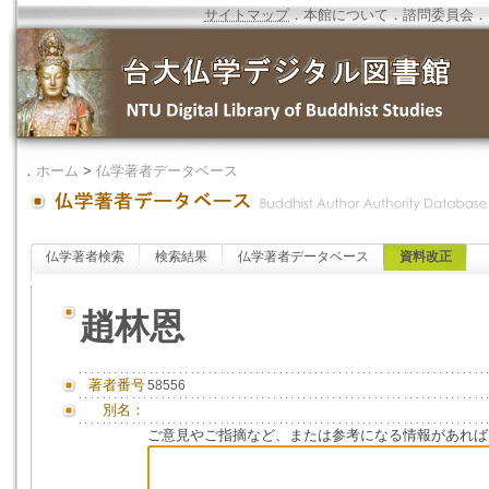
サイトマップ
．
本館について
．
諮問委員会
．
．
ホーム
>
仏学著者データベース
仏学著者検索
検索結果
仏学著者データベース
資料改正
趙林恩
著者番号
58556
別名：
ご意見やご指摘など、または参考になる情報があれば