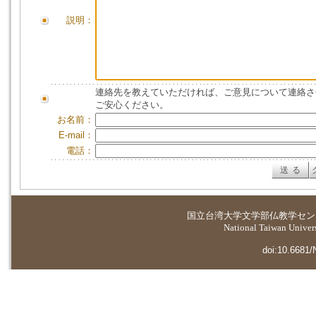
説明：
連絡先を教えていただければ、ご意見について連絡さ
ご安心ください。
お名前：
E-mail：
電話：
国立台湾大学
文学部仏教学セン
National Taiwan Universi
doi:10.6681