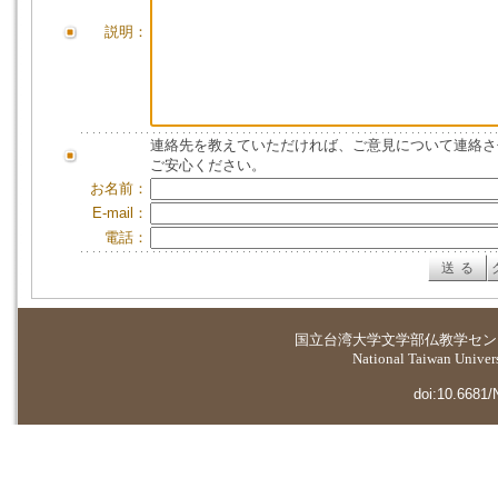
説明：
連絡先を教えていただければ、ご意見について連絡さ
ご安心ください。
お名前：
E-mail：
電話：
国立台湾大学
文学部仏教学セン
National Taiwan Universi
doi:10.6681