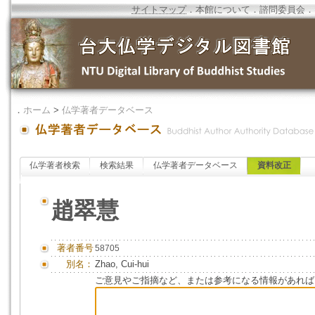
サイトマップ
．
本館について
．
諮問委員会
．
．
ホーム
>
仏学著者データベース
仏学著者検索
検索結果
仏学著者データベース
資料改正
趙翠慧
著者番号
58705
別名：
Zhao, Cui-hui
ご意見やご指摘など、または参考になる情報があれば