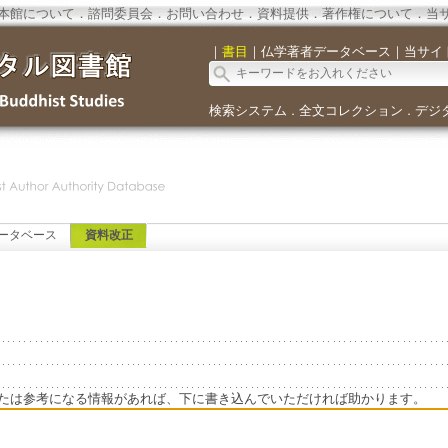
本館について
．
諮問委員会
．
お問い合わせ
．
資料提供
．
著作権について
．
当
｜
書目
｜
仏学著者データベース
｜
当サイ
検索システム
全文コレクション
デジ
．
．
ータベース
資料改正
たは参考になる情報があれば、下に書き込んでいただければ助かります。