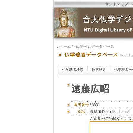
サイトマップ
．
．
ホーム
>
仏学著者データベース
仏学著者検索
検索結果
仏学著者デ
遠藤広昭
著者番号
58831
別名：
遠藤廣昭=Endo, Hiroaki
ご意見やご指摘など、ま