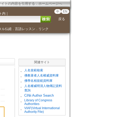
サイトの内容を引用する
．
ホームページへ
中
EN
ト内
｜
戻る
タル仏経
言語レッスン
リンク
．
．
関連サイト
。
人名規範檢索
。
佛教著者人名權威資料庫
。
佛學名相規範資料庫
。
人名權威明清人物傳記資料
查詢
。
CiNii Author Search
Library of Congress
。
Authorities
VIAF(Virtual International
。
Authority File)