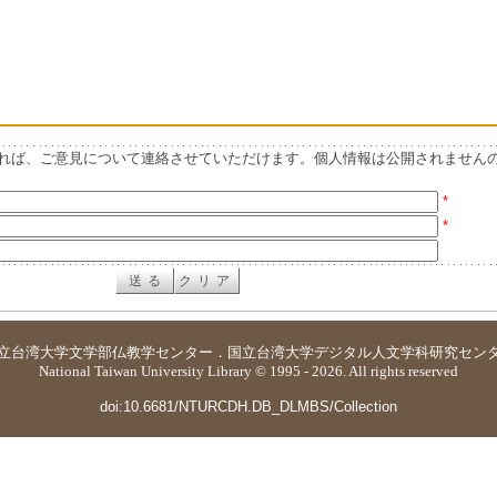
れば、ご意見について連絡させていただけます。個人情報は公開されません
*
*
立台湾大学
文学部仏教学センター
．
国立台湾大学デジタル人文学科研究セン
National Taiwan University Library © 1995 - 2026. All rights reserved
doi:10.6681/NTURCDH.DB_DLMBS/Collection