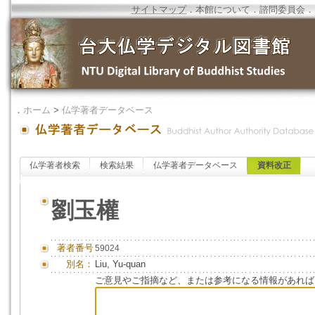
サイトマップ
．
本館について
．
諮問委員会
．
．
ホーム
>
仏学著者データベース
仏学著者検索
検索結果
仏学著者データベース
資料改正
劉玉權
著者番号
59024
別名：
Liu, Yu-quan
ご意見やご指摘など、または参考になる情報があれば