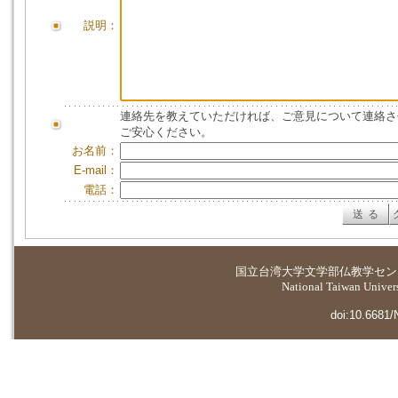
説明：
連絡先を教えていただければ、ご意見について連絡さ
ご安心ください。
お名前：
E-mail：
電話：
国立台湾大学
文学部仏教学セン
National Taiwan Universi
doi:10.6681