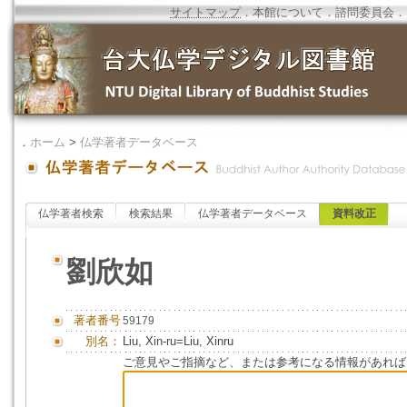
サイトマップ
．
本館について
．
諮問委員会
．
．
ホーム
>
仏学著者データベース
仏学著者検索
検索結果
仏学著者データベース
資料改正
劉欣如
著者番号
59179
別名：
Liu, Xin-ru=Liu, Xinru
ご意見やご指摘など、または参考になる情報があれば