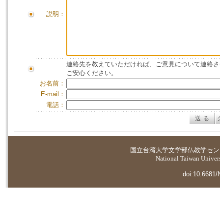
説明：
連絡先を教えていただければ、ご意見について連絡さ
ご安心ください。
お名前：
E-mail：
電話：
国立台湾大学
文学部仏教学セン
National Taiwan Universi
doi:10.6681