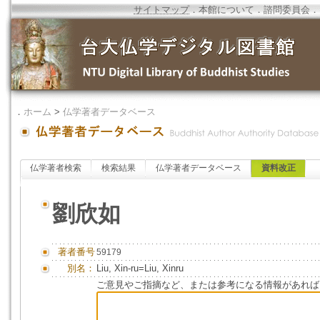
サイトマップ
．
本館について
．
諮問委員会
．
．
ホーム
>
仏学著者データベース
仏学著者検索
検索結果
仏学著者データベース
資料改正
劉欣如
著者番号
59179
別名：
Liu, Xin-ru=Liu, Xinru
ご意見やご指摘など、または参考になる情報があれば