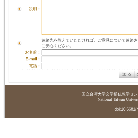
説明：
連絡先を教えていただければ、ご意見について連絡さ
ご安心ください。
お名前：
E-mail：
電話：
国立台湾大学
文学部仏教学セン
National Taiwan Universi
doi:10.6681