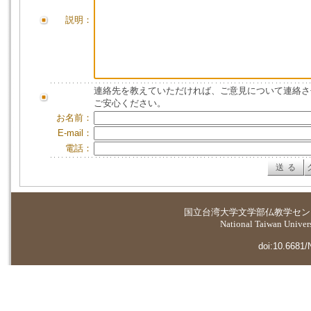
説明：
連絡先を教えていただければ、ご意見について連絡さ
ご安心ください。
お名前：
E-mail：
電話：
国立台湾大学
文学部仏教学セン
National Taiwan Universi
doi:10.6681