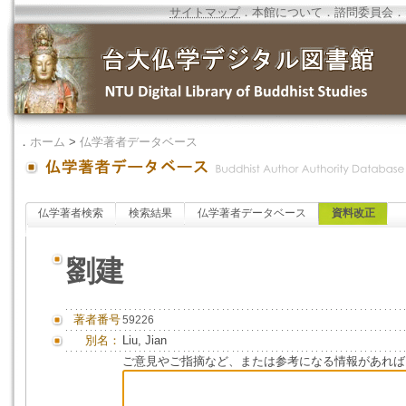
サイトマップ
．
本館について
．
諮問委員会
．
．
ホーム
>
仏学著者データベース
仏学著者検索
検索結果
仏学著者データベース
資料改正
劉建
著者番号
59226
別名：
Liu, Jian
ご意見やご指摘など、または参考になる情報があれば