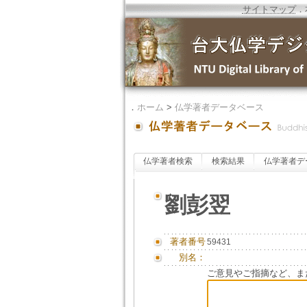
サイトマップ
．
．
ホーム
>
仏学著者データベース
仏学著者検索
検索結果
仏学著者デ
劉彭翌
著者番号
59431
別名：
ご意見やご指摘など、ま