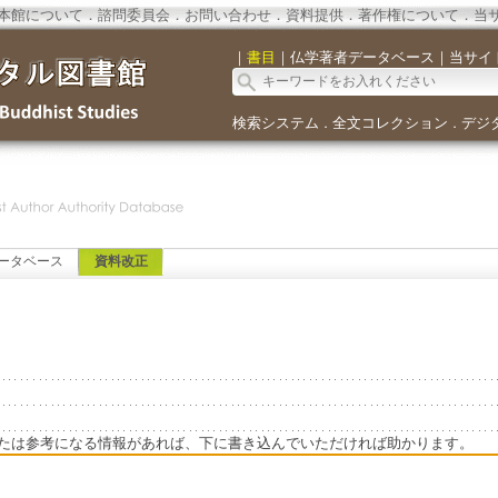
本館について
．
諮問委員会
．
お問い合わせ
．
資料提供
．
著作権について
．
当
｜
書目
｜
仏学著者データベース
｜
当サイ
検索システム
全文コレクション
デジ
．
．
ータベース
資料改正
たは参考になる情報があれば、下に書き込んでいただければ助かります。