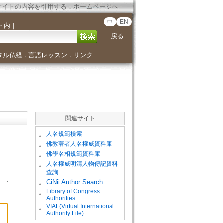
サイトの内容を引用する
．
ホームページへ
中
EN
ト内
｜
戻る
タル仏経
言語レッスン
リンク
．
．
関連サイト
。
人名規範檢索
。
佛教著者人名權威資料庫
。
佛學名相規範資料庫
。
人名權威明清人物傳記資料
查詢
。
CiNii Author Search
Library of Congress
。
Authorities
VIAF(Virtual International
。
Authority File)