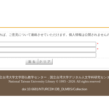
れば、ご意見について連絡させていただけます。個人情報は公開されません
*
*
立台湾大学
文学部仏教学センター
．
国立台湾大学デジタル人文学科研究セン
National Taiwan University Library © 1995 - 2026. All rights reserved
doi:10.6681/NTURCDH.DB_DLMBS/Collection