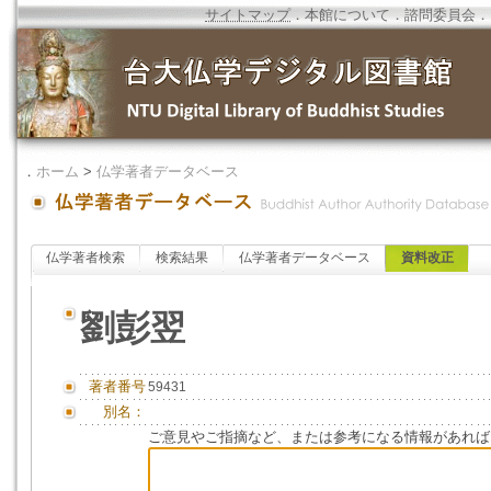
サイトマップ
．
本館について
．
諮問委員会
．
．
ホーム
>
仏学著者データベース
仏学著者検索
検索結果
仏学著者データベース
資料改正
劉彭翌
著者番号
59431
別名：
ご意見やご指摘など、または参考になる情報があれば