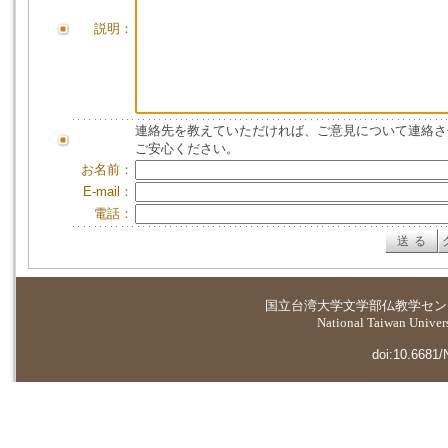
説明：
連絡先を教えていただければ、ご意見について連絡さ
ご安心ください。
お名前：
E-mail：
電話：
国立台湾大学
文学部仏教学セン
National Taiwan Universi
doi:10.6681