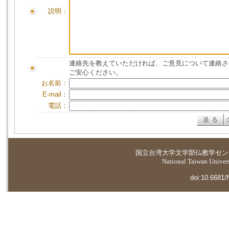
説明：
連絡先を教えていただければ、ご意見について連絡さ
ご安心ください。
お名前：
E-mail：
電話：
国立台湾大学
文学部仏教学セン
National Taiwan Universi
doi:10.6681