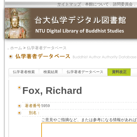
サイトマップ
．
本館について
．
諮問委員会
．
．
ホーム
>
仏学著者データベース
仏学著者検索
検索結果
仏学著者データベース
資料改正
Fox, Richard
著者番号
5959
別名：
ご意見やご指摘など、または参考になる情報があれば